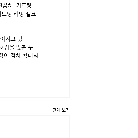
팔꿈치, 겨드랑
이트닝 카밍 젤크
넓어지고 있
초점을 맞춘 두
시장이 점차 확대되
전체 보기