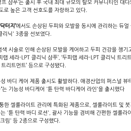
프 샴푸’는 출시 후 
국내 최대 규모의 탈모 커뮤니티인 대다
도로 높은 고객 선호도를 자랑하고 있다.
‘닥터지’
에서도 손상된 두피와 모발을 동시에 관리하는 듀얼
 클리닉' 3종을 선보였다.
염색 시술로 인해 손상된 모발을 케어하고 두피 건강을 챙기
피랩 세라-LPT 클리닉 샴푸’, ‘두피랩 세라-LPT 클리닉 트리트
시 트리트먼트’ 등으로 구성됐다.
성 바디 케어 제품 출시도 활발하다. 애경산업의 퍼스널 뷰티
'
는 기능성 바디케어 '튠 탄력 바디케어 라인'을 출시했다
퉁한 셀룰라이트 관리에 특화된 제품으로, 셀룰라이트 및 붓
는 '튠 탄력 바디 로션', 괄사 기능을 겸비해 간편한 셀룰라
 크림' 등 2종으로 구성했다.