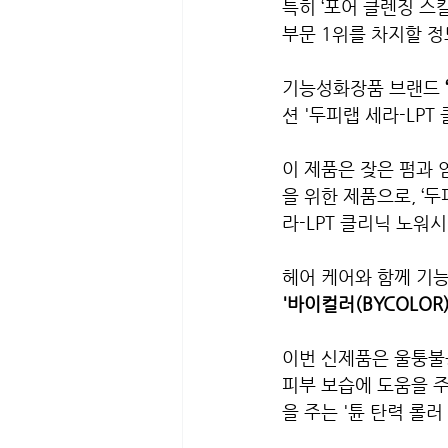
특히 ‘포어 클렌징 스칼
부문 1위를 차지할 정
기능성화장품 브랜드 
션 '두피랩 세라-LPT
이 제품은 잦은 펌과 
을 위한 제품으로, ‘두
라-LPT 클리닉 노워
헤어 케어와 함께 기능
'바이컬러(BYCOLOR)
이번 신제품은 울퉁불
피부 보습에 도움을 주
을 주는 '튠 탄력 롤러