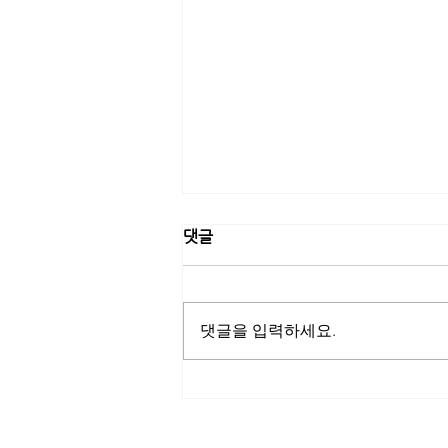
댓글
댓글을 입력하세요.
[고려은단] 고려은단, 트로트 가
수 신성과 네이버 쇼핑라이브
진행…여름철 건강관리 특별 프