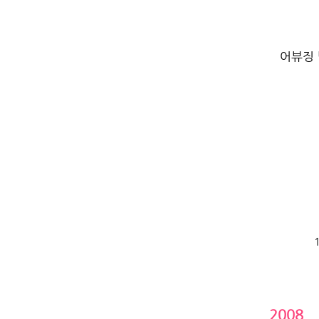
미디어
어뷰징 
​활동
2008