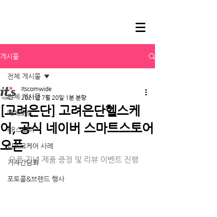
게시물
전체 게시물
Itscomwide
전체 게시물
2021년 7월 20일
1분 분량
[고려은단] 고려은단헬스케
매체보도
어, 공식 네이버 스마트스토어
PR스토리
오픈
리스크케어 사례
오픈 기념 제품 증정 및 리뷰 이벤트 진행
기자간담회
포토콜&브랜드 행사