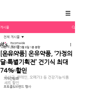
게시물
전체 게시물
Itscomwide
전체 게시물
2021년 5월 6일
1분 분량
[온유약품] 온유약품, ‘가정의
매체보도
달 특별기획전’ 건기식 최대
PR스토리
74% 할인
리스크케어 사례
유산균, 루테인, 오메가3 등 건강기능식품 
기자간담회
세트 할인
포토콜&브랜드 행사