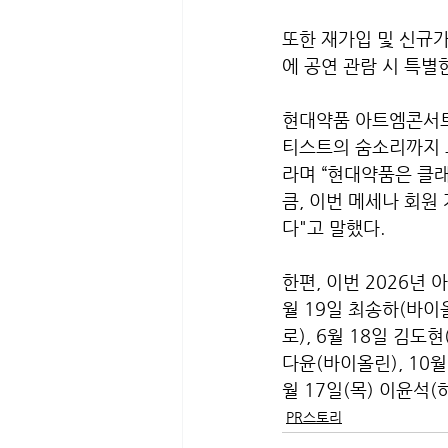
또한 재가입 및 신규
에 공연 관람 시 특별
현대약품 아트엠콘서트
티스트의 숨소리까지 
라며 “현대약품은 클
큼, 이번 메세나 회원
다"고 말했다.
한편, 이번 2026년 
월 19일 최송하(바이
로), 6월 18일 김도현
다윤(바이올린), 10월
월 17일(목) 이윤석
PR스토리