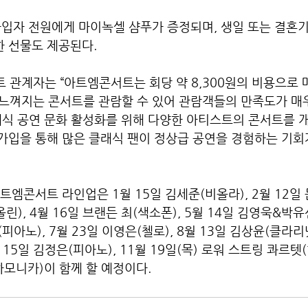
가입자 전원에게 마이녹셀 샴푸가 증정되며, 생일 또는 결혼
한 선물도 제공된다.
 관계자는 “아트엠콘서트는 회당 약 8,300원의 비용으로 
느껴지는 콘서트를 관람할 수 있어 관람객들의 만족도가 매우
래식 공연 문화 활성화를 위해 다양한 아티스트의 콘서트를 
 가입을 통해 많은 클래식 팬이 정상급 공연을 경험하는 기회
아트엠콘서트 라인업은 ​1월 15일 김세준(비올라), 2월 12일 
올린), 4월 16일 브랜든 최(색소폰), 5월 14일 김영욱&
(피아노), 7월 23일 이영은(첼로), 8월 13일 김상윤(클라리넷
 15일 김정은(피아노), 11월 19일(목) 로워 스트링 콰르텟(
(하모니카)이 함께 할 예정이다.