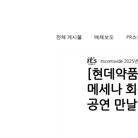
전체 게시물
매체보도
PR
itscomwide
2025년
[현데약품
메세나 회
공연 만날