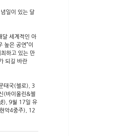
기념일이 있는 달
매달 세계적인 아
 높은 공연”이
개최하고 있는 만
가 되길 바란
문태국(첼로), 3
박유신(바이올린&첼
), 9월 17일 유
현악4중주), 12