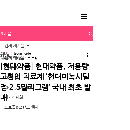
게시물
전체 게시물
itscomwide
전체 게시물
1월 8일
1분 분량
[현대약품] 현대약품, 저용량
매체보도
고혈압 치료제 ‘현대미녹시딜
PR스토리
정 2.5밀리그램’ 국내 최초 발
리스크케어 사례
매
기자간담회
포토콜&브랜드 행사