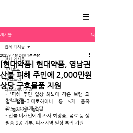
게시물
전체 게시물
2025년 4월 24일
1분 분량
전체 게시물
[현대약품] 현대약품, 영남권
매체보도
산불 피해 주민에 2,000만원
PR스토리
상당 구호물품 지원
리스크케어 사례
- “피해 주민 일상 회복에 작은 보탬 되
기자간담회
길”…랩클·미에로화이바 등 5개 품목 
약 5,000여개 전달
포토콜&브랜드 행사
- 산불 이재민에게 자사 화장품, 음료 등 생
필품 5종 기부, 피해지역 일상 복귀 기원