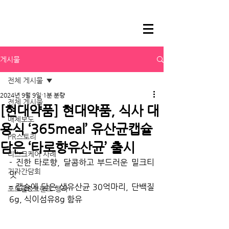
게시물
전체 게시물
2024년 9월 9일
1분 분량
전체 게시물
[현대약품] 현대약품, 식사 대
매체보도
용식 ‘365meal’ 유산균캡슐
PR스토리
담은 ‘타로향유산균’ 출시
리스크케어 사례
- 진한 타로향, 달콤하고 부드러운 밀크티 
기자간담회
맛
- 캡슐에 담은 생유산균 30억마리, 단백질
포토콜&브랜드 행사
6g, 식이섬유8g 함유