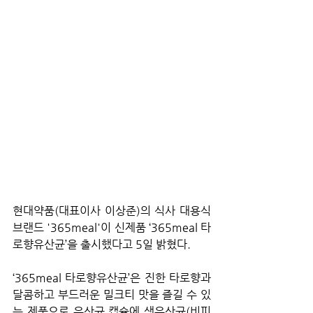
현대약품(대표이사 이상준)의 식사 대용식 
브랜드 '365meal'이 신제품 ‘365meal 타
로향유산균’을 출시했다고 5일 밝혔다.
‘365meal 타로향유산균’은 진한 타로향과 
달콤하고 부드러운 밀크티 맛을 즐길 수 있
는 제품으로 유산균 캡슐에 생유산균(비피