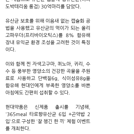
도박테리움 롱검) 30억마리를 담았다. 
유산균 보호를 위해 이음새 없는 캡슐화 공
법을 사용했고 유산균의 먹이가 되는 올리
고파우더(프리바이오틱스)를 8% 함유해 
장내 유익균 환경 조성을 고려한 것이 특징
이다.
이와 함께 찐 자색고구마, 퀴노아, 귀리, 수
수 등 풍부한 영양소의 건강한 곡물을 주원
료로 사용하고 단백질6g, 식이섬유8g을 
함유해 현대인에게 부족한 영양소를 바쁜 
아침에도 간편히 섭취할 수 있다.
현대약품은 신제품 출시를 기념해, 
'365meal 타로향유산균 6입 +곤약밥 2
입'으로 구성한 '잘 챙긴 한 끼' 체험 이벤트
를 개최한다.