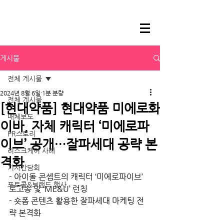
게시물
전체 게시물
2024년 8월 6일
1분 분량
전체 게시물
[현대약품] 현대약품 미에로화
매체보도
이바, 자체 캐릭터 ‘미에로파
PR스토리
이브’ 공개…잘파세대 공략 본
리스크케어 사례
격화
기자간담회
- 아이돌 콘셉트의 캐릭터 ‘미에로파이브’ 
포토콜&브랜드 행사
로고송 및 ‘ME&U’ 런칭
- 숏폼 콘텐츠 활용한 잘파세대 마케팅 전
략 본격화