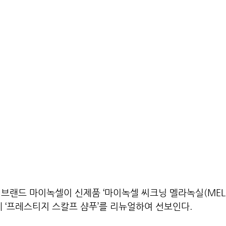
브랜드 마이녹셀이 신제품 ‘마이녹셀 씨크닝 멜라녹실(MELA
께 ‘프레스티지 스칼프 샴푸’를 리뉴얼하여 선보인다.