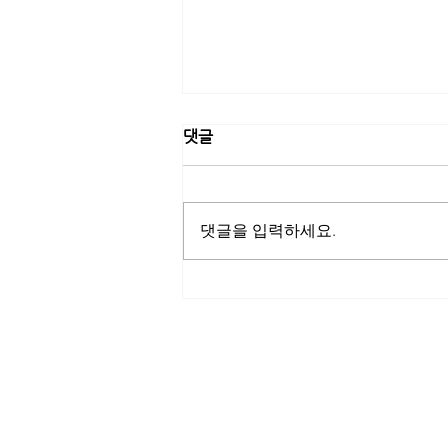
댓글
댓글을 입력하세요.
[고려은단] 고려은단, 트로트 가
수 신성과 네이버 쇼핑라이브
진행…여름철 건강관리 특별 프
로모션
ITscomwide
(주)잇츠컴와이드