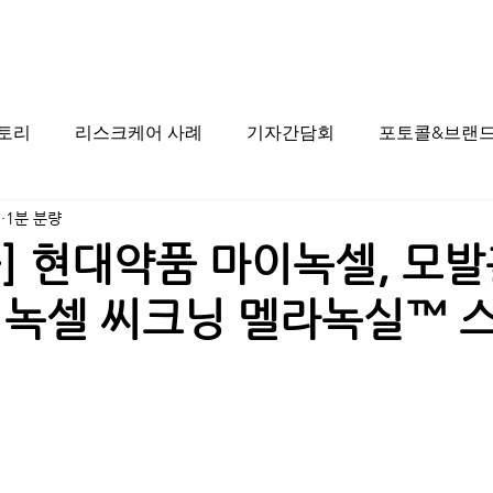
스토리
리스크케어 사례
기자간담회
포토콜&브랜드
일
1분 분량
] 현대약품 마이녹셀, 모
이녹셀 씨크닝 멜라녹실™ 
시