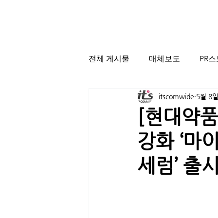
전체 게시물
매체보도
PR
itscomwide
5월 8
[현대약품
강화 ‘마
세럼’ 출