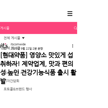
게시물
전체 게시물
itscomwide
전체 게시물
2025년 9월 22일
2분 분량
[현대약품] 영양소 맛있게 섭
매체보도
취하자! 제약업계, 맛과 편의
PR스토리
성 높인 건강기능식품 출시 활
리스크케어 사례
발
기자간담회
포토콜&브랜드 행사