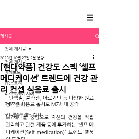
게시물
전체 게시물
2023년 10월 27일
2분 분량
전체 게시물
[현대약품] 건강도 스펙 ‘셀프
매체보도
메디케이션’ 트렌드에 건강 관
PR스토리
리 컨셉 식음료 출시
리스크케어 사례
- 단백질, 콜라겐, 아르기닌 등 다양한 원료 
첨가한 식음료 출시로 MZ세대 공략
기자간담회
포토콜&브랜드 행사
MZ세대를 중심으로 자신의 건강을 직접 
관리하고 관련 제품 등에 투자하는 ‘셀프 메
디케이션(Self-medication)’ 트렌드 열풍