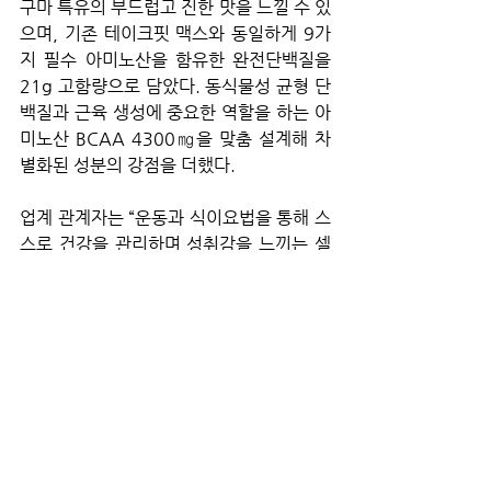
구마 특유의 부드럽고 진한 맛을 느낄 수 있
으며, 기존 테이크핏 맥스와 동일하게 9가
지 필수 아미노산을 함유한 완전단백질을 
21g 고함량으로 담았다. 동식물성 균형 단
백질과 근육 생성에 중요한 역할을 하는 아
미노산 BCAA 4300㎎을 맞춤 설계해 차
별화된 성분의 강점을 더했다.
업계 관계자는 “운동과 식이요법을 통해 스
스로 건강을 관리하며 성취감을 느끼는 셀
프 메디케이션 문화가 MZ세대를 중심으로 
자리잡고 있다”며 “기능성 원료를 첨가한 
제품들이 인기를 끌고 있는 만큼 식음료 업
계는 이러한 트렌드를 반영해 앞으로도 활
발히 제품 개발을 계속할 것으로 보인다”고 
말했다.
PR스토리