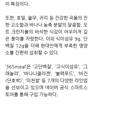
이 특징이다.
또한, 호밀, 율무, 귀리 등 건강한 곡물의 진
한 고소함과 바나나 농축 분말의 달콤함, 오
트 크런치볼의 바삭한 식감이 어우러져 깊
은 풍미를 자랑한다. 이외 식이섬유 9g, 단
백질 12g을 더해 현대인에게 부족한 영양
소를 간편히 섭취할 수 있다.
‘365meal’은 ‘고단백질’, ‘고식이섬유’, ‘그
래놀라’, ‘바나나콜라겐’, ‘블랙푸드’, ‘비건
(단호박)’, ‘이천쌀’ 등 7개의 다양한 라인업
을 선보이고 있으며 네이버 공식 스마트스
토어를 통해 구입 가능하다.