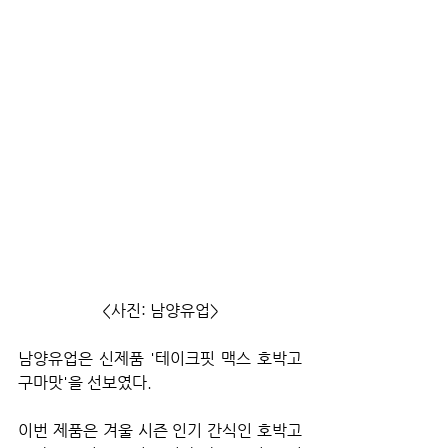
<사진: 남양유업>
남양유업은 신제품 '테이크핏 맥스 호박고
구마맛'을 선보였다.
이번 제품은 겨울 시즌 인기 간식인 호박고