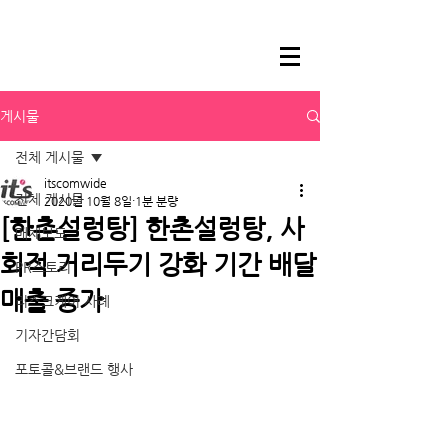
게시물
전체 게시물
itscomwide
전체 게시물
2020년 10월 8일
1분 분량
[한촌설렁탕] 한촌설렁탕, 사
매체보도
회적 거리두기 강화 기간 배달
PR스토리
매출 증가
리스크케어 사례
기자간담회
포토콜&브랜드 행사