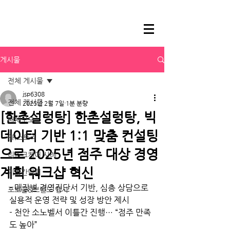
게시물
전체 게시물
jsp6308
전체 게시물
2025년 2월 7일
1분 분량
[한촌설렁탕] 한촌설렁탕, 빅
매체보도
데이터 기반 1:1 맞춤 컨설팅
PR스토리
으로 2025년 점주 대상 경영
리스크케어 사례
계획 워크샵 혁신
기자간담회
- 매장별 경영진단서 기반, 
심층 상담으로 
포토콜&브랜드 행사
실용적 운영 전략 및 성장 방안 제시
- 천안 소노벨서 이틀간 진행… “
점주 만족
도 높아”