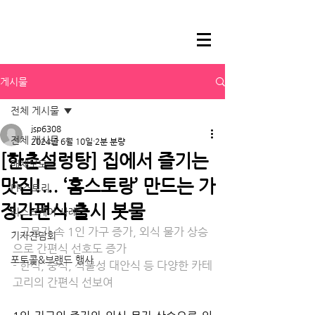
게시물
전체 게시물
jsp6308
전체 게시물
2024년 6월 10일
2분 분량
[한촌설렁탕] 집에서 즐기는
매체보도
맛집!... ‘홈스토랑’ 만드는 가
PR스토리
정간편식 출시 봇물
리스크케어 사례
- 고물가 속 1인 가구 증가, 외식 물가 상승
기자간담회
으로 간편식 선호도 증가
포토콜&브랜드 행사
- 한식, 중식, 식물성 대안식 등 다양한 카테
고리의 간편식 선보여