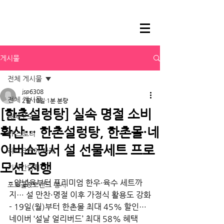
게시물
전체 게시물
jsp6308
전체 게시물
2월 10일
1분 분량
[한촌설렁탕] 실속 명절 소비
매체보도
확산… 한촌설렁탕, 한촌몰·네
PR스토리
이버쇼핑서 설 선물세트 프로
리스크케어 사례
모션 진행
기자간담회
- 양념육부터 프리미엄 한우·육수 세트까
포토콜&브랜드 행사
지… 설 만찬·명절 이후 가정식 활용도 강화
- 19일(월)부터 한촌몰 최대 45% 할인… 
네이버 ‘설날 얼리버드’ 최대 58% 혜택