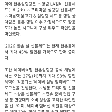
이에 한촌설렁탕은 △양념 LA갈비 선물세
트(1호·2호) △프리미엄 설렁탕 선물세트 
△더블랙 불고기 & 설렁탕 세트 등 명절 상
차림은 물론 명절 이후 가정식으로도 활용
도가 높은 시그니처 구성 위주로 라인업을 
마련했다.
‘2026 한촌 설 선물세트’는 현재 한촌몰에
서 최대 45% 할인된 가격으로 판매 중이
다.
또한 네이버쇼핑 한촌설렁탕 공식 채널에
서는 오는 27일(화)까지 최대 58% 할인 
혜택이 적용되는 ‘네이버 설날 얼리버드’ 프
로모션을 진행한다. △냉동 프리미엄 선물
세트 △상온 선물세트 △연휴 준비 집밥 구
성 등 연령대와 소비 성향을 고려한 라인업
을 선보이며, 네이버 멤버십 회원을 대상으
로 최대 20% 할인 쿠폰 등 추가 혜택도 제