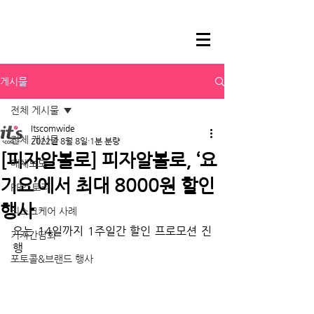
게시물
전체 게시물
Itscomwide
전체 게시물
2022년 8월 8일
1분 분량
[피자알볼로] 피자알볼로, ‘요
매체보도
기요’에서 최대 8000원 할인
PR스토리
행사
리스크케어 사례
오는 14일까지 1주일간 할인 프로모션 진
기자간담회
행
포토콜&브랜드 행사