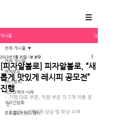
게시물
전체 게시물
2023년 5월 30일
1분 분량
전체 게시물
[피자알볼로] 피자알볼로, “새
매체보도
롭게 맛있게 레시피 공모전”
PR스토리
진행
리스크케어 사례
- 가맹 대표 부문, 직원 부문 각 7개 작품 경
기자간담회
쟁
- 수상자 12명에게 상금 및 부상 수여
포토콜&브랜드 행사