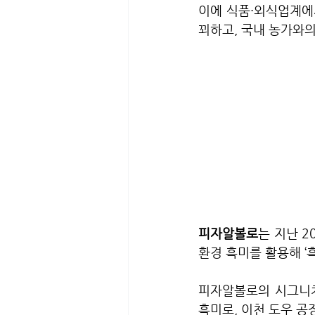
이에 식품·외식업계에
꾀하고, 국내 농가와의
피자알볼로
는 지난 2
환경 흑미를 활용해 ‘
피자알볼로의 시그니처
흑미로, 이천 도우 공