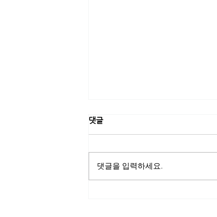
댓글
댓글을 입력하세요.
[고려은단] 고려은단, 트로트 가
수 신성과 네이버 쇼핑라이브
진행…여름철 건강관리 특별 프