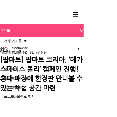
게시물
전체 게시물
itscomwide
전체 게시물
2025년 6월 16일
1분 분량
[팝마트] 팝마트 코리아, ‘메가
매체보도
스페이스 몰리’ 캠페인 진행!
PR스토리
홍대 매장에 한정판 만나볼 수
리스크케어 사례
있는 체험 공간 마련
기자간담회
포토콜&브랜드 행사