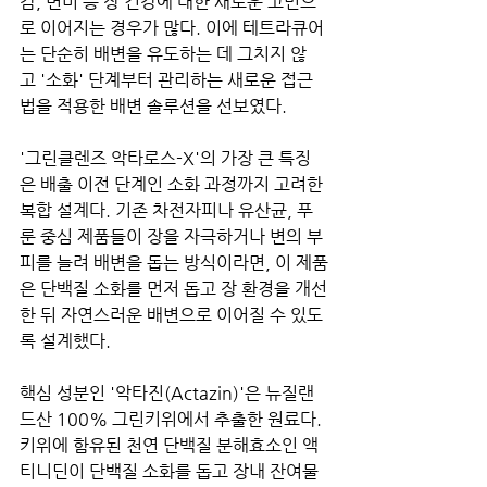
감, 변비 등 장 건강에 대한 새로운 고민으
로 이어지는 경우가 많다. 이에 테트라큐어
는 단순히 배변을 유도하는 데 그치지 않
고 '소화' 단계부터 관리하는 새로운 접근
법을 적용한 배변 솔루션을 선보였다.
'그린클렌즈 악타로스-X'의 가장 큰 특징
은 배출 이전 단계인 소화 과정까지 고려한 
복합 설계다. 기존 차전자피나 유산균, 푸
룬 중심 제품들이 장을 자극하거나 변의 부
피를 늘려 배변을 돕는 방식이라면, 이 제품
은 단백질 소화를 먼저 돕고 장 환경을 개선
한 뒤 자연스러운 배변으로 이어질 수 있도
록 설계했다.
핵심 성분인 '악타진(Actazin)'은 뉴질랜
드산 100% 그린키위에서 추출한 원료다. 
키위에 함유된 천연 단백질 분해효소인 액
티니딘이 단백질 소화를 돕고 장내 잔여물 