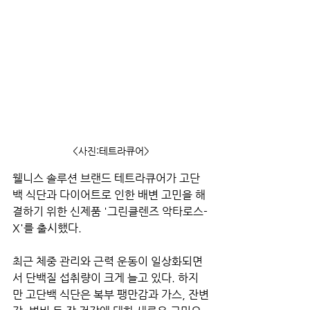
<사진:테트라큐어>
웰니스 솔루션 브랜드 테트라큐어가 고단
백 식단과 다이어트로 인한 배변 고민을 해
결하기 위한 신제품 '그린클렌즈 악타로스-
X'를 출시했다.
최근 체중 관리와 근력 운동이 일상화되면
서 단백질 섭취량이 크게 늘고 있다. 하지
만 고단백 식단은 복부 팽만감과 가스, 잔변