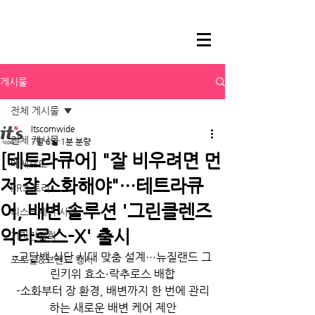
게시물
전체 게시물
Itscomwide
전체 게시물
7월 6일
1분 분량
[테트라큐어] "잘 비우려면 먼
매체보도
저 잘 소화해야"…테트라큐
PR스토리
어, 배변 솔루션 '그린클렌즈
리스크케어 사례
악타로스-X' 출시
기자간담회
-고단백 식단 시대 맞춤 설계…뉴질랜드 그
포토콜&브랜드 행사
린키위 효소·락추로스 배합
-소화부터 장 환경, 배변까지 한 번에 관리
하는 새로운 배변 케어 제안