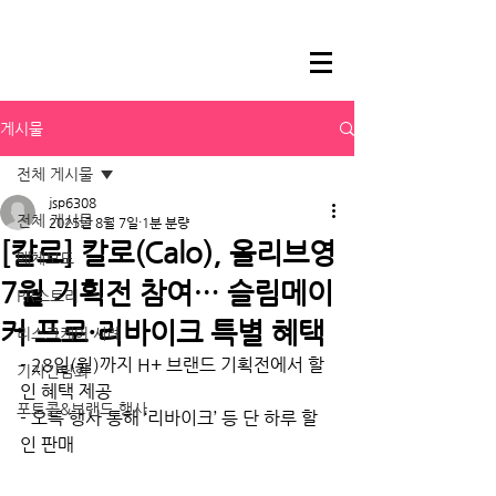
게시물
전체 게시물
jsp6308
전체 게시물
2025년 8월 7일
1분 분량
[칼로] 칼로(Calo), 올리브영
매체보도
7월 기획전 참여… 슬림메이
PR스토리
커 프로·리바이크 특별 혜택
리스크케어 사례
- 28일(월)까지 H+ 브랜드 기획전에서 할
기자간담회
인 혜택 제공
포토콜&브랜드 행사
- 오특 행사 통해 ‘리바이크’ 등 단 하루 할
인 판매