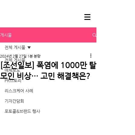
게시물
전체 게시물
2024년 2월 27일
1분 분량
전체 게시물
[조선일보] 폭염에 1000만 탈
매체보도
모인 비상… 고민 해결책은?
PR스토리
리스크케어 사례
기자간담회
포토콜&브랜드 행사