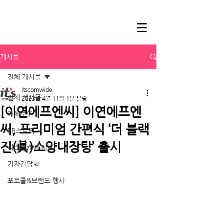
게시물
전체 게시물
itscomwide
전체 게시물
2023년 4월 11일
1분 분량
[이연에프엔씨] 이연에프엔
매체보도
씨, 프리미엄 간편식 ‘더 블랙
PR스토리
진(眞)소양내장탕’ 출시
리스크케어 사례
기자간담회
포토콜&브랜드 행사