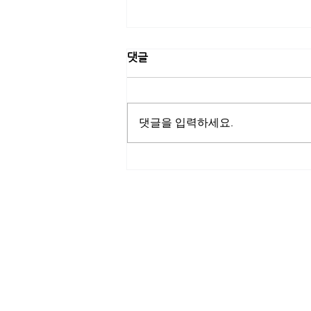
댓글
댓글을 입력하세요.
[고려은단] 고려은단, 트로트 가
수 신성과 네이버 쇼핑라이브
진행…여름철 건강관리 특별 프
로모션
ITscomwide
(주)잇츠컴와이드