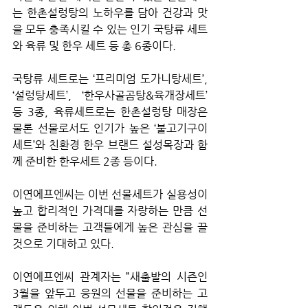
는 한촌설렁탕의 노하우를 담아 건강과 맛
을 모두 충족시킬 수 있는 인기 국탕류 세트
와 육류 및 한우 세트 등 총 6종이다.
국탕류 세트로는 ‘프리미엄 도가니탕세트’, 
‘설렁탕세트’, ‘한우사골곰탕&육개장세트’ 
등 3종, 육류세트로는 한촌설렁탕 매장은 
물론 선물로서도 인기가 높은 ‘불고기구이
세트’와 친환경 한우 브랜드 설성목장과 함
께 준비한 한우세트 2종 등이다.
이연에프엔씨는 이번 선물세트가 실용성이 
높고 합리적인 가격대를 자랑하는 만큼 선
물을 준비하는 고객들에게 높은 관심을 끌 
것으로 기대하고 있다. 
이연에프엔씨 관계자는 ”새출발의 시즌인 
3월을 앞두고 응원의 선물을 준비하는 고