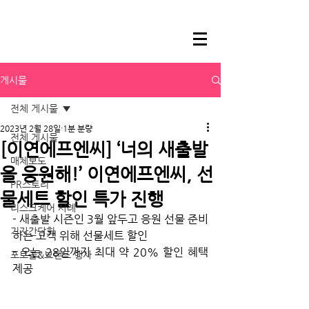
게시물
전체 게시물
2023년 2월 28일
1분 분량
전체 게시물
[이연에프엔씨] ‘너의 새출발
매체보도
을 응원해!’ 이연에프엔씨, 선
PR스토리
물세트 할인 특가 진행
리스크케어 사례
- 새출발 시즌인 3월 앞두고 응원 선물 준비
기자간담회
하는 고객 위해 선물세트 할인
- 오는 28일까지 최대 약 20% 할인 혜택 
포토콜&브랜드 행사
제공