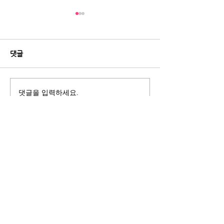
댓글
댓글을 입력하세요.
[데일리안] “피부과 안 가도
[레이디경향] 60
된다?”...요즘 뜨는 뷰티기
실금 환자 38%
기, 이유 있었다
얇고 똑똑해졌다
ITscomwide
(주)잇츠컴와이드
서울시 강남구
도산대로8길 18-7 덕수빌딩 3층
Tel :
02-3272-9934
Fax :
02-3272-9937
Blog :
blog.naver.com/itscomwide