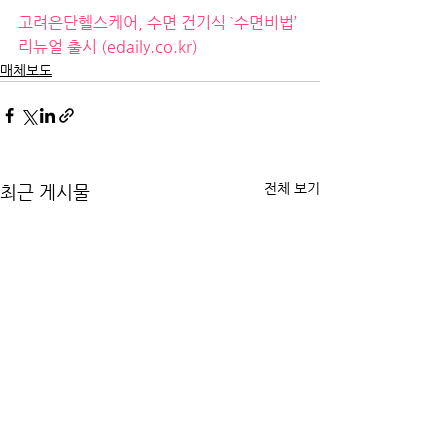
고려은단헬스케어, 수면 건기식 `수면비법’ 
리뉴얼 출시 (edaily.co.kr)
매체보도
전체 보기
최근 게시물