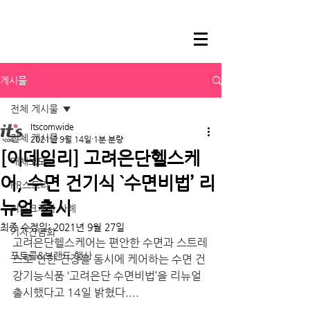
게시물
전체 게시물
Itscomwide
전체 게시물
2021년 9월 14일
1분 분량
[이데일리] 고려은단헬스케
매체보도
어, 수면 건기식 `수면비법’ 리
PR스토리
뉴얼 출시
리스크케어 사례
최종 수정일:
2021년 9월 27일
기자간담회
고려은단헬스케어는 편안한 수면과 스트레
포토콜&브랜드 행사
스로 인한 긴장을 동시에 케어하는 수면 건
강기능식품 ‘고려은단 수면비법’을 리뉴얼 
출시했다고 14일 밝혔다....