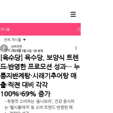
게시물
전체 게시물
jsp6308
전체 게시물
2025년 9월 8일
1분 분량
[육수당] 육수당, 보양식 트렌
매체보도
드 반영한 프로모션 성과… 누
PR스토리
룽지반계탕·시래기추어탕 매
리스크케어 사례
출 직전 대비 각각
기자간담회
100%·69% 증가
포토콜&브랜드 행사
- 취향껏 소비하는 ‘옴니보어’, 건강 중시하
는 ‘헬시플레저’ 등 소비 트렌드 반영한 메