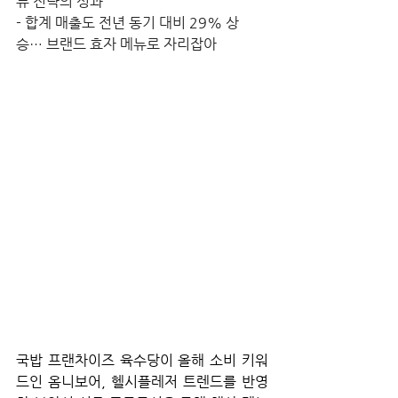
뉴 전략의 성과
- 합계 매출도 전년 동기 대비 29% 상
승… 브랜드 효자 메뉴로 자리잡아
국밥 프랜차이즈 육수당이 올해 소비 키워
드인 옴니보어, 헬시플레저 트렌드를 반영