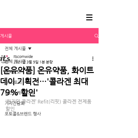
게시물
전체 게시물
Itscomwide
전체 게시물
2021년 3월 9일
1분 분량
[온유약품] 온유약품, 화이트
매체보도
데이 기획전…'콜라겐 최대
PR스토리
79% 할인'
리스크케어 사례
‘한지민 콜라겐’ Refit(리핏) 콜라겐 전제품 
기자간담회
할인
포토콜&브랜드 행사