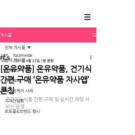
게시물
전체 게시물
Itscomwide
전체 게시물
2021년 4월 23일
1분 분량
[온유약품] 온유약품, 건기식
매체보도
간편 구매 ‘온유약품 자사앱’
PR스토리
론칭
리스크케어 사례
건강기능식품 간편 구매 및 실시간 채팅 서
기자간담회
비스 운영
포토콜&브랜드 행사