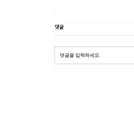
댓글
댓글을 입력하세요.
[고려은단] 고려은단, 트로트 가
수 신성과 네이버 쇼핑라이브
진행…여름철 건강관리 특별 프
로모션
ITscomwide
(주)잇츠컴와이드