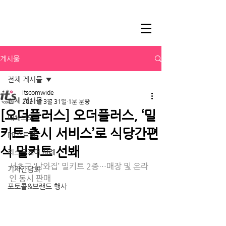
게시물
전체 게시물
Itscomwide
전체 게시물
2021년 3월 31일
1분 분량
[오더플러스] 오더플러스, ‘밀
매체보도
키트 출시 서비스’로 식당간편
PR스토리
식 밀키트 선봬
리스크케어 사례
서초구 ‘남와집’ 밀키트 2종…매장 및 온라
기자간담회
인 동시 판매
포토콜&브랜드 행사