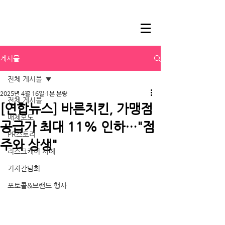
게시물
전체 게시물
2025년 4월 16일
1분 분량
전체 게시물
[연합뉴스] 바른치킨, 가맹점
매체보도
공급가 최대 11% 인하…"점
PR스토리
주와 상생"
리스크케어 사례
기자간담회
포토콜&브랜드 행사