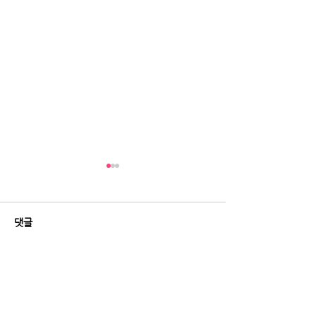
댓글
댓글을 입력하세요.
[데일리안] “피부과 안 가도
[레이디경향] 60
된다?”...요즘 뜨는 뷰티기
실금 환자 38%
기, 이유 있었다
얇고 똑똑해졌다