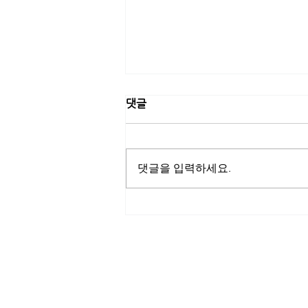
댓글
댓글을 입력하세요.
[고려은단] 고려은단, 트로트 가
수 신성과 네이버 쇼핑라이브
진행…여름철 건강관리 특별 프
로모션
ITscomwide
(주)잇츠컴와이드