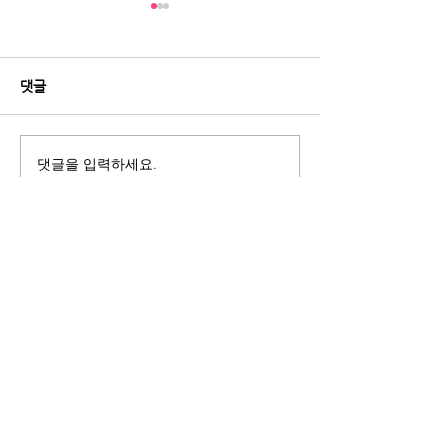
댓글
댓글을 입력하세요.
[데일리안] “피부과 안 가도
[레이디경향] 60
된다?”...요즘 뜨는 뷰티기
실금 환자 38%
기, 이유 있었다
얇고 똑똑해졌다
ITscomwide
(주)잇츠컴와이드
서울시 강남구
도산대로8길 18-7 덕수빌딩 3층
Tel :
02-3272-9934
Fax :
02-3272-9937
Blog :
blog.naver.com/itscomwide