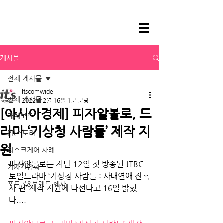
게시물
전체 게시물
Itscomwide
전체 게시물
2022년 2월 16일
1분 분량
[아시아경제] 피자알볼로, 드
매체보도
라마 ‘기상청 사람들’ 제작 지
PR스토리
원
리스크케어 사례
피자알볼로는 지난 12일 첫 방송된 JTBC 
기자간담회
토일드라마 ‘기상청 사람들 : 사내연애 잔혹
포토콜&브랜드 행사
사 편’ 제작 지원에 나선다고 16일 밝혔
다....