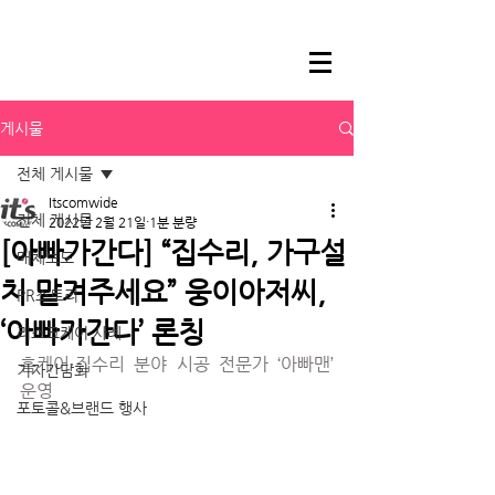
게시물
전체 게시물
Itscomwide
전체 게시물
2022년 2월 21일
1분 분량
[아빠가간다] “집수리, 가구설
매체보도
치 맡겨주세요” 웅이아저씨,
PR스토리
‘아빠가간다’ 론칭
리스크케어 사례
홈케어·집수리 분야 시공 전문가 ‘아빠맨’ 
기자간담회
운영
포토콜&브랜드 행사