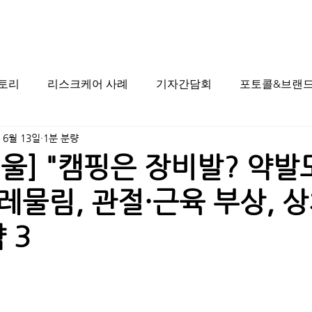
스토리
리스크케어 사례
기자간담회
포토콜&브랜드
 6월 13일
1분 분량
울] "캠핑은 장비발? 약발
벌레물림, 관절·근육 부상, 상
 3