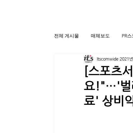
전체 게시물
매체보도
PR
Itscomwide
2021년
[스포츠서
요!"…'
료' 상비약