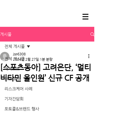
게시물
전체 게시물
jsp6308
전체 게시물
2024년 2월 27일
1분 분량
[스포츠동아] 고려은단, ‘멀티
매체보도
비타민 올인원’ 신규 CF 공개
PR스토리
리스크케어 사례
기자간담회
포토콜&브랜드 행사