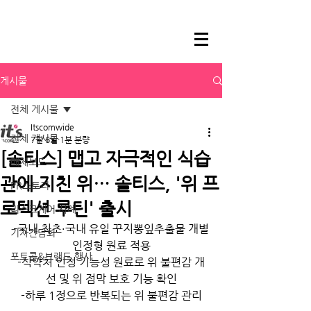
게시물
전체 게시물
Itscomwide
전체 게시물
7월 6일
1분 분량
[솔티스] 맵고 자극적인 식습
매체보도
관에 지친 위… 솔티스, '위 프
PR스토리
로텍션 루틴' 출시
리스크케어 사례
-국내 최초·국내 유일 꾸지뽕잎추출물 개별
기자간담회
인정형 원료 적용
포토콜&브랜드 행사
-식약처 인정 기능성 원료로 위 불편감 개
선 및 위 점막 보호 기능 확인
-하루 1정으로 반복되는 위 불편감 관리