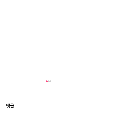
댓글
댓글을 입력하세요.
[데일리안] “피부과 안 가도
[레이디경향] 60