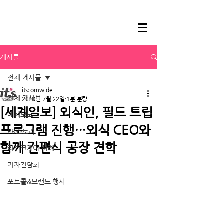
게시물
전체 게시물
itscomwide
전체 게시물
2020년 7월 22일
1분 분량
[세계일보] 외식인, 필드 트립
매체보도
프로그램 진행…외식 CEO와
PR스토리
함께 간편식 공장 견학
리스크케어 사례
기자간담회
포토콜&브랜드 행사