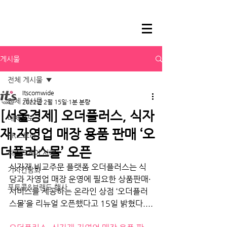
게시물
전체 게시물
Itscomwide
전체 게시물
2022년 2월 15일
1분 분량
[서울경제] 오더플러스, 식자
매체보도
재·자영업 매장 용품 판매 ‘오
PR스토리
더플러스몰’ 오픈
리스크케어 사례
식자재 비교주문 플랫폼 오더플러스는 식
기자간담회
당과 자영업 매장 운영에 필요한 상품판매·
포토콜&브랜드 행사
서비스를 제공하는 온라인 상점 ‘오더플러
스몰’을 리뉴얼 오픈했다고 15일 밝혔다....