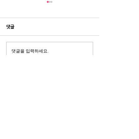
댓글
댓글을 입력하세요.
[데일리안] “피부과 안 가도
[레이디경향] 60
된다?”...요즘 뜨는 뷰티기
실금 환자 38%
기, 이유 있었다
얇고 똑똑해졌다
ITscomwide
(주)잇츠컴와이드
서울시 강남구
도산대로8길 18-7 덕수빌딩 3층
Tel :
02-3272-9934
Fax :
02-3272-9937
Blog :
blog.naver.com/itscomwide