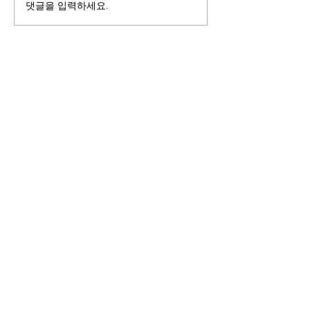
댓글을 입력하세요.
[데일리안] “피부과 안 가도
[레이디경향] 60
된다?”...요즘 뜨는 뷰티기
실금 환자 38%
기, 이유 있었다
얇고 똑똑해졌다
ITscomwide
(주)잇츠컴와이드
서울시 강남구
도산대로8길 18-7 덕수빌딩 3층
Tel :
02-3272-9934
Fax :
02-3272-9937
Blog :
blog.naver.com/itscomwide
© 2018 ITSCOMWIDE. All Rights Reserved.