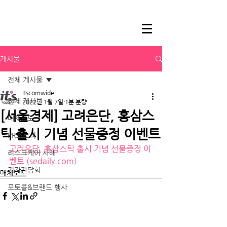
게시물
전체 게시물
Itscomwide
전체 게시물
2022년 1월 7일
1분 분량
[서울경제] 고려은단, 홍삼스
매체보도
틱 출시 기념 선물증정 이벤트
PR스토리
고려은단, 홍삼스틱 출시 기념 선물증정 이
리스크케어 사례
벤트 (sedaily.com)
기자간담회
매체보도
포토콜&브랜드 행사