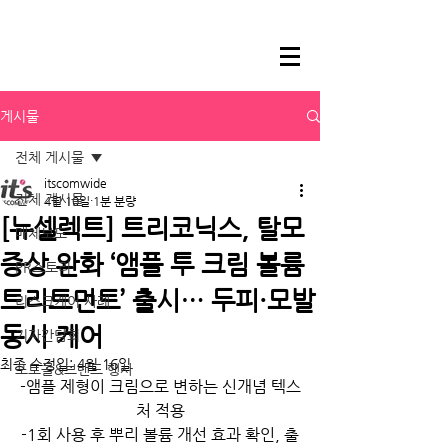
게시물
전체 게시물
itscomwide
전체 게시물
4월 10일
1분 분량
[뉴셀렉트] 트리코닉스, 탈모
매체보도
증상 완화 ‘앰플 투 크림 볼륨
PR스토리
트리트먼트’ 출시… 두피·모발
리스크케어 사례
동시 케어
기자간담회
최종 수정일:
4월 16일
포토콜&브랜드 행사
-앰플 제형이 크림으로 변하는 신개념 텍스
처 적용
-1회 사용 후 뿌리 볼륨 개선 효과 확인, 출