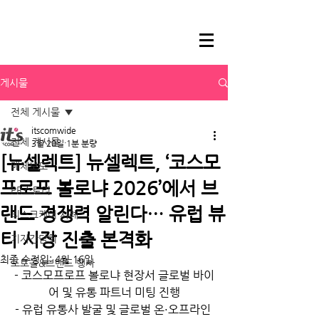
게시물
전체 게시물
itscomwide
전체 게시물
3월 20일
1분 분량
[뉴셀렉트] 뉴셀렉트, ‘코스모
매체보도
프로프 볼로냐 2026’에서 브
PR스토리
랜드 경쟁력 알린다… 유럽 뷰
리스크케어 사례
티 시장 진출 본격화
기자간담회
최종 수정일:
4월 16일
포토콜&브랜드 행사
- 코스모프로프 볼로냐 현장서 글로벌 바이
어 및 유통 파트너 미팅 진행
- 유럽 유통사 발굴 및 글로벌 온·오프라인 