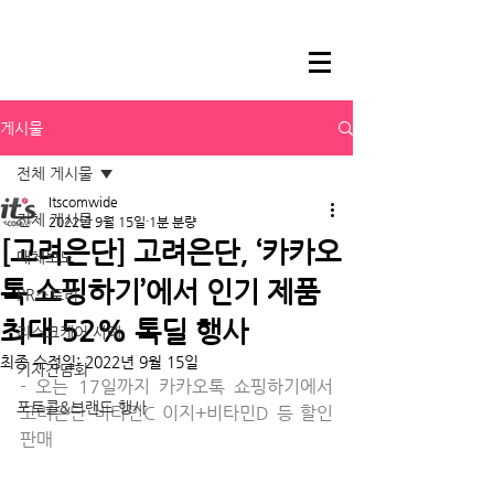
게시물
전체 게시물
Itscomwide
전체 게시물
2022년 9월 15일
1분 분량
[고려은단] 고려은단, ‘카카오
매체보도
톡 쇼핑하기’에서 인기 제품
PR스토리
최대 52% 톡딜 행사
리스크케어 사례
최종 수정일:
2022년 9월 15일
기자간담회
- 오는 17일까지 카카오톡 쇼핑하기에서 
포토콜&브랜드 행사
고려은단 비타민C 이지+비타민D 등 할인 
판매