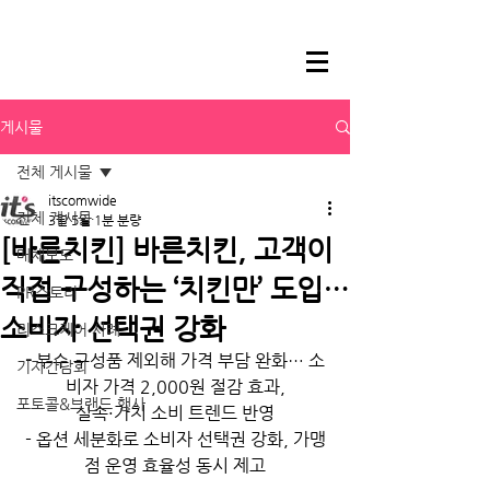
게시물
전체 게시물
itscomwide
전체 게시물
3월 5일
1분 분량
[바른치킨] 바른치킨, 고객이
매체보도
직접 구성하는 ‘치킨만’ 도입…
PR스토리
소비자 선택권 강화
리스크케어 사례
- 
부수 구성품 제외해 가격 부담 완화… 소
기자간담회
비자 가격 2,000원 절감 효과,
포토콜&브랜드 행사
실속·가치 소비 트렌드 반영
- 옵션 세분화로 소비자 선택권 강화, 가맹
점 운영 효율성 동시 제고