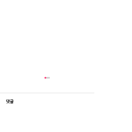
댓글
댓글을 입력하세요.
[데일리안] “피부과 안 가도
[레이디경향] 60
된다?”...요즘 뜨는 뷰티기
실금 환자 38%