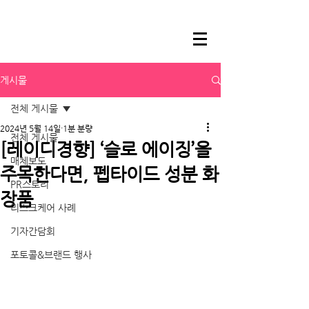
게시물
전체 게시물
2024년 5월 14일
1분 분량
전체 게시물
[레이디경향] ‘슬로 에이징’을
매체보도
주목한다면, 펩타이드 성분 화
PR스토리
장품
리스크케어 사례
기자간담회
포토콜&브랜드 행사