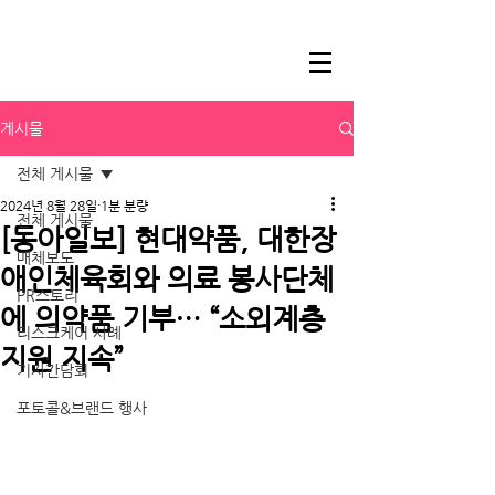
게시물
전체 게시물
2024년 8월 28일
1분 분량
전체 게시물
[동아일보] 현대약품, 대한장
매체보도
애인체육회와 의료 봉사단체
PR스토리
에 의약품 기부… “소외계층
리스크케어 사례
지원 지속”
기자간담회
포토콜&브랜드 행사