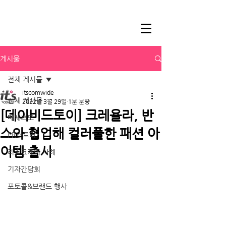
게시물
전체 게시물
itscomwide
전체 게시물
2022년 3월 29일
1분 분량
[데이비드토이] 크레욜라, 반
매체보도
스와 협업해 컬러풀한 패션 아
PR스토리
이템 출시
리스크케어 사례
기자간담회
포토콜&브랜드 행사