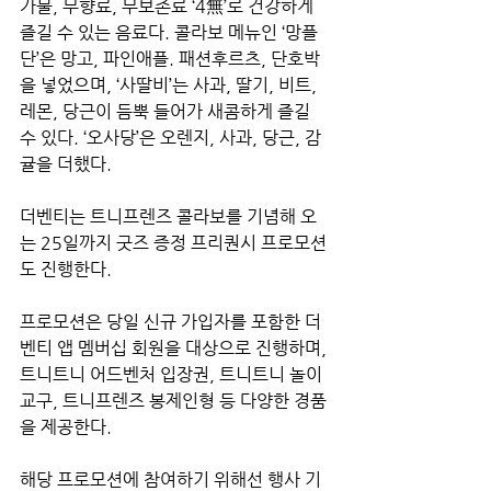
가물, 무향료, 무보존료 ‘4無’로 건강하게 
즐길 수 있는 음료다. 콜라보 메뉴인 ‘망플
단’은 망고, 파인애플. 패션후르츠, 단호박
을 넣었으며, ‘사딸비’는 사과, 딸기, 비트, 
레몬, 당근이 듬뿍 들어가 새콤하게 즐길 
수 있다. ‘오사당’은 오렌지, 사과, 당근, 감
귤을 더했다.
더벤티는 트니프렌즈 콜라보를 기념해 오
는 25일까지 굿즈 증정 프리퀀시 프로모션
도 진행한다.
프로모션은 당일 신규 가입자를 포함한 더
벤티 앱 멤버십 회원을 대상으로 진행하며, 
트니트니 어드벤처 입장권, 트니트니 놀이
교구, 트니프렌즈 봉제인형 등 다양한 경품
을 제공한다.
해당 프로모션에 참여하기 위해선 행사 기