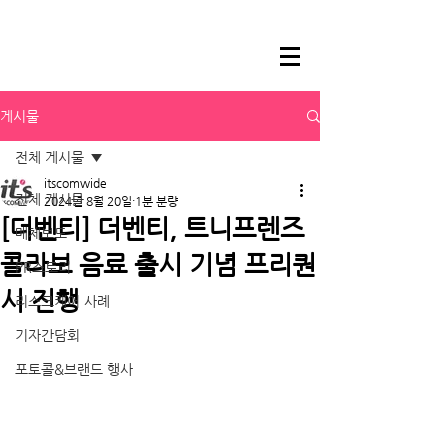
게시물
전체 게시물
itscomwide
전체 게시물
2024년 8월 20일
1분 분량
[더벤티] 더벤티, 트니프렌즈
매체보도
콜라보 음료 출시 기념 프리퀀
PR스토리
시 진행
리스크케어 사례
기자간담회
포토콜&브랜드 행사